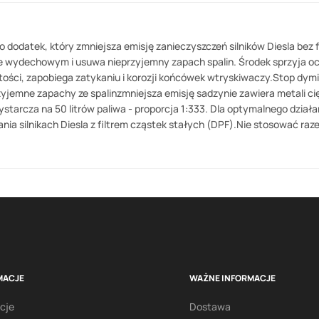
to dodatek, który zmniejsza emisję zanieczyszczeń silników Diesla be
ie wydechowym i usuwa nieprzyjemny zapach spalin. Środek sprzyja oc
ości, zapobiega zatykaniu i korozji końcówek wtryskiwaczy.Stop dym
przyjemne zapachy ze spalinzmniejsza emisję sadzynie zawiera metali 
starcza na 50 litrów paliwa - proporcja 1:333. Dla optymalnego dzia
nia silnikach Diesla z filtrem cząstek stałych (DPF).Nie stosować raze
MACJE
WAŻNE INFORMACJE
cje
Dostawa