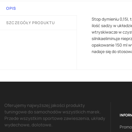
OPIS
Stop dymieniu 0,15l, 
SZCZEGÓŁY PRODUKTU
ilość sadzy w układz
wtryskiwacze w czyst
silnikaeliminuje nie
opakowanie 150 ml wy
nadaje się do stosowa
Oferujemy najwyższej jakości produkty
tuningowe do samochodów wszystkich marek.
INFOR
Przede wszystkim sportowe zawieszenia, układy
wydechowe, dolotowe.
Promo