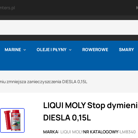
ters.pl
MARINE
OLEJE I PŁYNY
ROWEROWE
SMARY
niu zmniejsza zanieczyszczenia DIESLA 0,15L
LIQUI MOLY Stop dymieni
DIESLA 0,15L
MARKA:
LIQUI MOLY
NR KATALOGOWY:
LM8340