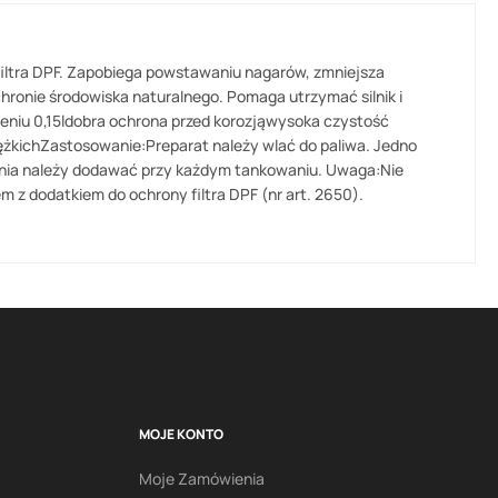
z filtra DPF. Zapobiega powstawaniu nagarów, zmniejsza
hronie środowiska naturalnego. Pomaga utrzymać silnik i
ieniu 0,15ldobra ochrona przed korozjąwysoka czystość
ciężkichZastosowanie:Preparat należy wlać do paliwa. Jedno
łania należy dodawać przy każdym tankowaniu. Uwaga:Nie
m z dodatkiem do ochrony filtra DPF (nr art. 2650).
MOJE KONTO
Moje Zamówienia