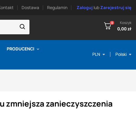
Kontakt
Dostawa
Regulamin
Zaloguj
lub
Zarejestruj się
Koszyk
0
0,00 zł
PRODUCENCI
PLN
Polski
u zmniejsza zanieczyszczenia