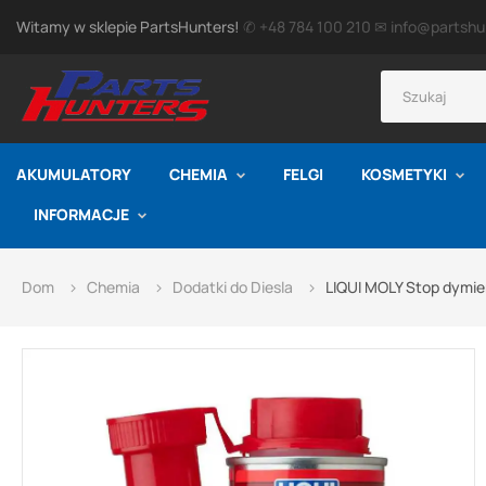
Witamy w sklepie PartsHunters!
✆ +48 784 100 210
✉ info@partshun
AKUMULATORY
CHEMIA
FELGI
KOSMETYKI
INFORMACJE
Dom
Chemia
Dodatki do Diesla
LIQUI MOLY Stop dymie