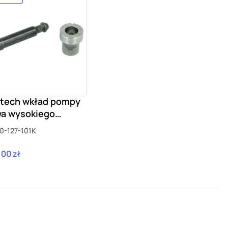
tech wkład pompy
wa wysokiego
ienia 2.5TFSI TTRS
0-127-101K
RS6 R8
,00 zł