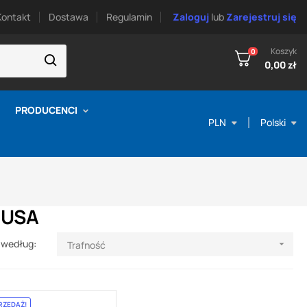
Kontakt
Dostawa
Regulamin
Zaloguj
lub
Zarejestruj się
Koszyk
0
0,00 zł
PRODUCENCI
PLN
Polski
 USA
 według:
Trafność

RZEDAŻ!