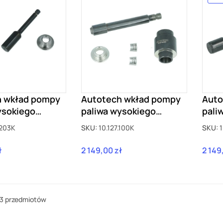
h wkład pompy
Autotech wkład pompy
Auto
ysokiego
paliwa wysokiego
pali
 2.0 TSI TFSI
ciśnienia 2.0 TFSI EA113
ciśn
.203K
SKU:
10.127.100K
SKU:
1
en.3 MQB
Mazda MPS
RS3 
ł
2 149,00 zł
2 149
Cena
Cena
 3 przedmiotów