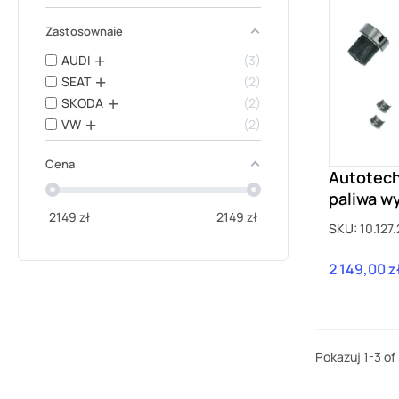
Zastosownaie
AUDI
3
SEAT
2
SKODA
2
VW
2
Cena
Autotec
paliwa w
2149
zł
2149
zł
ciśnienia
SKU:
10.127
EA888 g
2 149,00 z
Cena
Pokazuj 1-3 of