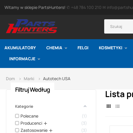
Witamy w sklepie PartsHunters!
✆ +48 784 100 210
✉ info@partshun
AKUMULATORY
CHEMIA
FELGI
KOSMETYKI
INFORMACJE
Dom
Marki
Autotech USA
Filtruj Według
Lista 
Kategorie
Polecane
1
Producenci
3
Zastosowanie
3