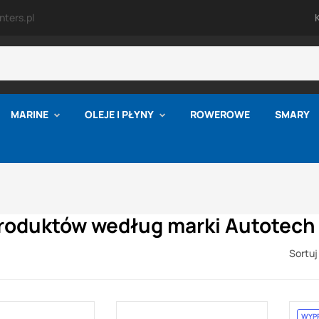
ters.pl
MARINE
OLEJE I PŁYNY
ROWEROWE
SMARY
produktów według marki Autotech
Sortuj
WYP