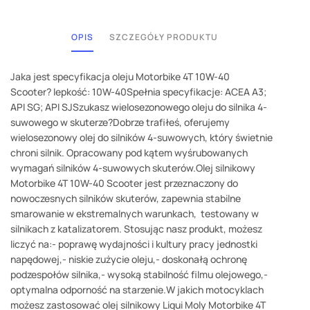
OPIS
SZCZEGÓŁY PRODUKTU
Jaka jest specyfikacja oleju Motorbike 4T 10W-40
Scooter? lepkość: 10W-40Spełnia specyfikacje: ACEA A3;
API SG; API SJSzukasz wielosezonowego oleju do silnika 4-
suwowego w skuterze?Dobrze trafiłeś, oferujemy
wielosezonowy olej do silników 4-suwowych, który świetnie
chroni silnik. Opracowany pod kątem wyśrubowanych
wymagań silników 4-suwowych skuterów.Olej silnikowy
Motorbike 4T 10W-40 Scooter jest przeznaczony do
nowoczesnych silników skuterów, zapewnia stabilne
smarowanie w ekstremalnych warunkach, testowany w
silnikach z katalizatorem. Stosując nasz produkt, możesz
liczyć na:- poprawę wydajności i kultury pracy jednostki
napędowej,- niskie zużycie oleju,- doskonałą ochronę
podzespołów silnika,- wysoką stabilność filmu olejowego,-
optymalna odporność na starzenie.W jakich motocyklach
możesz zastosować olej silnikowy Liqui Moly Motorbike 4T