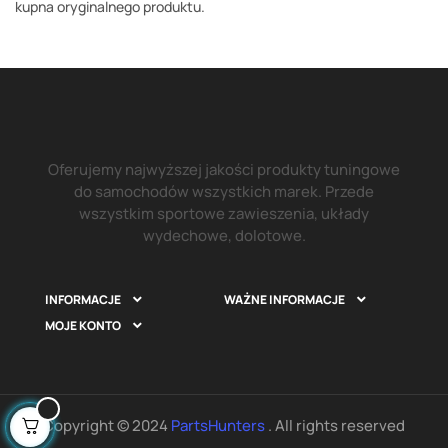
kupna oryginalnego produktu.
Oferujemy najwyższej jakości produkty tuningowe
do samochodów wszystkich marek. Przede
wszystkim sportowe zawieszenia, układy
wydechowe, dolotowe.
INFORMACJE
WAŻNE INFORMACJE


MOJE KONTO

Copyright © 2024
PartsHunters
. All rights reserved