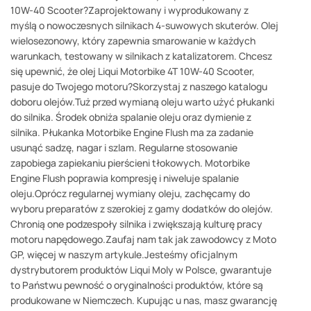
10W-40 Scooter?Zaprojektowany i wyprodukowany z
myślą o nowoczesnych silnikach 4-suwowych skuterów. Olej
wielosezonowy, który zapewnia smarowanie w każdych
warunkach, testowany w silnikach z katalizatorem. Chcesz
się upewnić, że olej Liqui Motorbike 4T 10W-40 Scooter,
pasuje do Twojego motoru?Skorzystaj z naszego katalogu
doboru olejów.Tuż przed wymianą oleju warto użyć płukanki
do silnika. Środek obniża spalanie oleju oraz dymienie z
silnika. Płukanka Motorbike Engine Flush ma za zadanie
usunąć sadzę, nagar i szlam. Regularne stosowanie
zapobiega zapiekaniu pierścieni tłokowych. Motorbike
Engine Flush poprawia kompresję i niweluje spalanie
oleju.Oprócz regularnej wymiany oleju, zachęcamy do
wyboru preparatów z szerokiej z gamy dodatków do olejów.
Chronią one podzespoły silnika i zwiększają kulturę pracy
motoru napędowego.Zaufaj nam tak jak zawodowcy z Moto
GP, więcej w naszym artykule.Jesteśmy oficjalnym
dystrybutorem produktów Liqui Moly w Polsce, gwarantuje
to Państwu pewność o oryginalności produktów, które są
produkowane w Niemczech. Kupując u nas, masz gwarancję