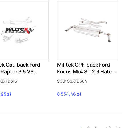
tek Cat-back Ford
Milltek GPF-back Ford
 Raptor 3.5 V6
Focus Mk4 ST 2.3 Hatch
oost Supercab
z GPF SSXFD304
SSXFD315
SKU:
SSXFD304
FD315
,95 zł
8 534,46 zł
Cena
1
2
3
…
28