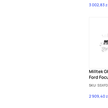
3 002,83 z
Cena
Milltek 
Ford Foc
EcoBoost
SKU:
SSXFD
SSXFD31
2 909,40 z
Cena