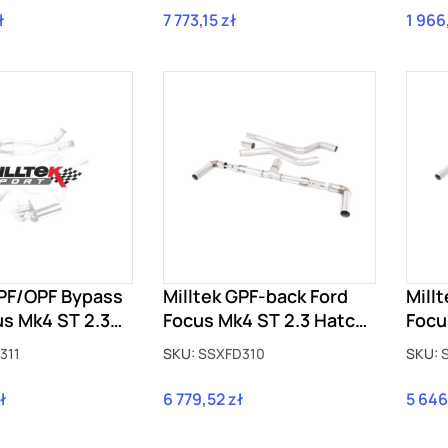
ł
7 773,15 zł
1 966
Cena
Cena
GPF/OPF Bypass
Milltek GPF-back Ford
Mill
us Mk4 ST 2.3
Focus Mk4 ST 2.3 Hatch
Focu
 z GPF
z GPF SSXFD310
z GP
311
SKU:
SSXFD310
SKU:
1
ł
6 779,52 zł
5 646
Cena
Cena