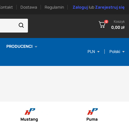
Kontakt
Dostawa
Regulamin
Zaloguj
lub
Zarejestruj się
Koszyk
0
0,00 zł
PRODUCENCI
PLN
Polski
Mustang
Puma