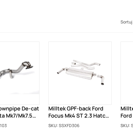
Sortuj
Downpipe De-cat
Milltek GPF-back Ford
Mill
sta Mk7/Mk7.5
Focus Mk4 ST 2.3 Hatch
Ford
1.0T EcoBoost SSXFD103
z GPF SSXFD306
EcoB
103
SKU:
SSXFD306
SKU:
SSXF