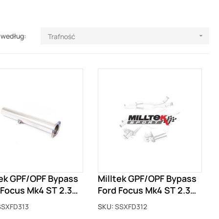
 według:
Trafność

tek GPF/OPF Bypass
Milltek GPF/OPF Bypass
 Focus Mk4 ST 2.3
Ford Focus Mk4 ST 2.3
oost z GPF
EcoBoost z GPF
SSXFD313
SKU:
SSXFD312
D313
SSXFD312