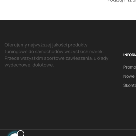
Oferujemy najwyższej jakości produkty
tuningowe do samochodów wszystkich marek.
INFOR
Przede wszystkim sportowe zawieszenia, układy
wydechowe, dolotowe.
Promo
Nowe 
Skonta