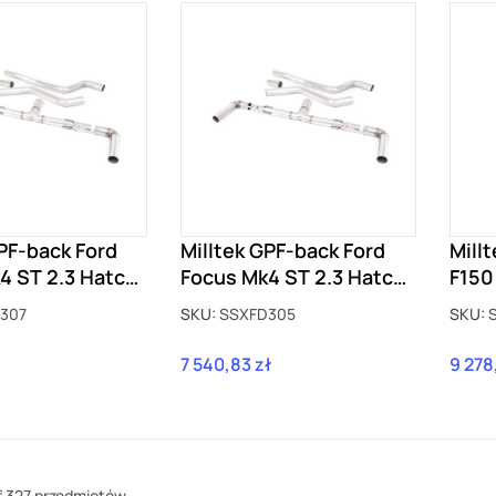
PF-back Ford
Milltek GPF-back Ford
Mill
4 ST 2.3 Hatch
Focus Mk4 ST 2.3 Hatch
F150
XFD307
z GPF SSXFD305
EcoB
307
SKU:
SSXFD305
SKU:
SSX
7 540,83 zł
9 278
Cena
Cena
f 327 przedmiotów