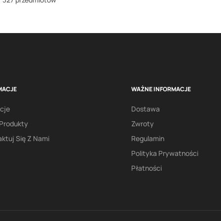
MACJE
WAŻNE INFORMACJE
cje
Dostawa
Produkty
Zwroty
ktuj Się Z Nami
Regulamin
Polityka Prywatności
Płatności