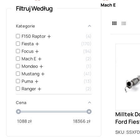
Ranger
Mach E
Filtruj Według
Kategorie
F150 Raptor
4
Fiesta
170
Focus
94
Mach E
2
Mondeo
1
Mustang
41
Puma
13
Ranger
2
Cena
Milltek 
Ford Fie
1088
zł
18366
zł
SKU:
SSXFD