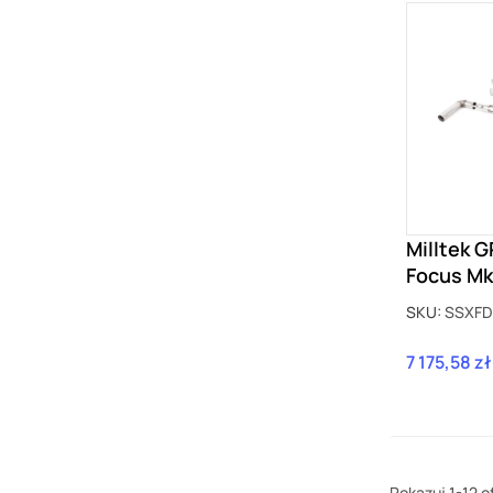
Milltek G
Focus Mk
z GPF SS
SKU:
SSXFD
7 175,58 zł
Cena
Pokazuj 1-12 o