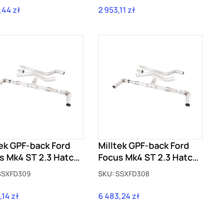
,44 zł
2 953,11 zł
Cena
tek GPF-back Ford
Milltek GPF-back Ford
s Mk4 ST 2.3 Hatch
Focus Mk4 ST 2.3 Hatch
F SSXFD309
z GPF SSXFD308
SSXFD309
SKU:
SSXFD308
,14 zł
6 483,24 zł
Cena