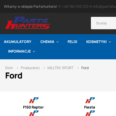
Witamy w sklepie PartsHunters!
✆ +48 784 100 210
✉ info@partshun
AKUMULATORY
CHEMIA
FELGI
KOSMETYKI
INFORMACJE
Dom
Producenci
MILLTEK SPORT
Ford
Ford
F150 Raptor
Fiesta