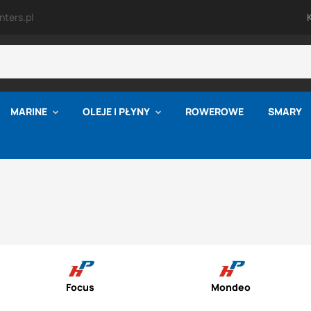
ters.pl
MARINE
OLEJE I PŁYNY
ROWEROWE
SMARY
Focus
Mondeo