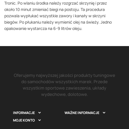
Tronic. Po wlaniu środka należy rozgrzać skrzynię i przez
około 10 minut zmieniać biegi na postoju. Ta procedura
pozwala wypłukać wszystkie zawory i kanały w skrzyni
biegów. Po płukaniu należy wymienić olej na świeży. Jedno
opakowanie wystarcza na 6-9 litrów oleju.
Oferujemy najwyższej jakości produkty tuningowe
do samochodów wszystkich marek. Przede
wszystkim sportowe zawieszenia, układy
wydechowe, dolotowe.
INFORMACJE
WAŻNE INFORMACJE


MOJE KONTO
