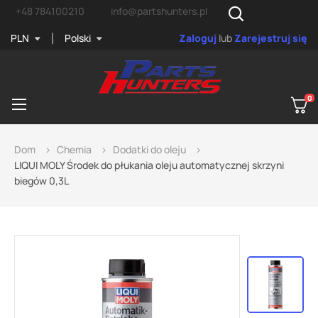
+48 784100210
info@partshunters.pl
PLN
Polski
Zaloguj
lub
Zarejestruj się
0
Przełącz
☰
nawigację
Dom
Chemia
Dodatki do oleju
LIQUI MOLY Środek do płukania oleju automatycznej skrzyni
biegów 0,3L