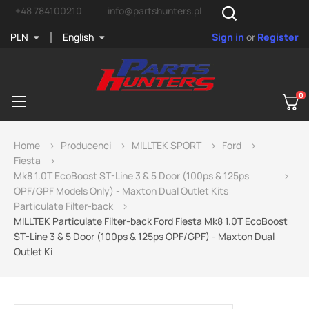
+48 784100210
info@partshunters.pl
PLN
English
Sign in
or
Register
0
Toggle
☰
navigation
Home
Producenci
MILLTEK SPORT
Ford
Fiesta
Mk8 1.0T EcoBoost ST-Line 3 & 5 Door (100ps & 125ps
OPF/GPF Models Only) - Maxton Dual Outlet Kits
Particulate Filter-back
MILLTEK Particulate Filter-back Ford Fiesta Mk8 1.0T EcoBoost
ST-Line 3 & 5 Door (100ps & 125ps OPF/GPF) - Maxton Dual
Outlet Ki