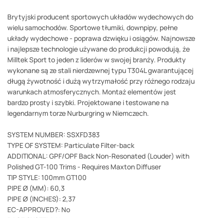
Brytyjski producent sportowych układów wydechowych do
wielu samochodów. Sportowe tłumiki, downpipy, pełne
układy wydechowe - poprawa dzwięku i osiągów. Najnowsze
i najlepsze technologie używane do produkcji powodują, że
Milltek Sport to jeden z liderów w swojej branży. Produkty
wykonane są ze stali nierdzewnej typu T304L gwarantującej
długą żywotność i dużą wytrzymałość przy różnego rodzaju
warunkach atmosferycznych. Montaż elementów jest
bardzo prosty i szybki. Projektowane i testowane na
legendarnym torze Nurburgring w Niemczech.
SYSTEM NUMBER: SSXFD383
TYPE OF SYSTEM: Particulate Filter-back
ADDITIONAL: GPF/OPF Back Non-Resonated (Louder) with
Polished GT-100 Trims - Requires Maxton Diffuser
TIP STYLE: 100mm GT100
PIPE Ø (MM): 60,3
PIPE Ø (INCHES): 2,37
EC-APPROVED?: No