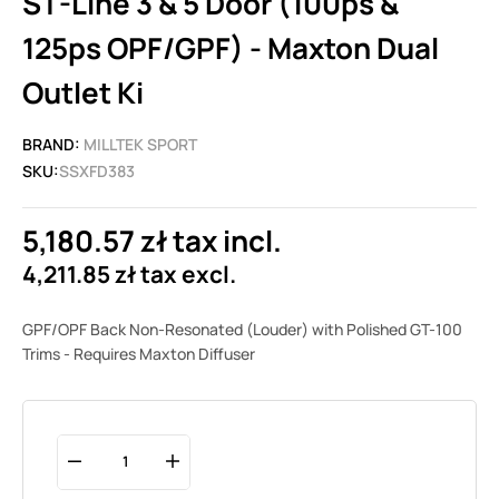
ST-Line 3 & 5 Door (100ps &
125ps OPF/GPF) - Maxton Dual
Outlet Ki
BRAND:
MILLTEK SPORT
SKU:
SSXFD383
5,180.57 zł tax incl.
4,211.85 zł tax excl.
GPF/OPF Back Non-Resonated (Louder) with Polished GT-100
Trims - Requires Maxton Diffuser