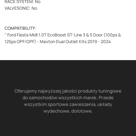
RACE SYSTEM: No
VALVESONIC: No
COMPATIBILITY:
" Ford Fiesta Mk8 1.0T EcoBoost ST-Line 3 & 5 Door (100ps &
125ps OPF/GPF) - Maxton Dual Outlet Kits 2019 - 2024
Oferujemy najwyższej jakości produkty tuningowe
do samochodów wszystkich marek. Przede
wszystkim sportowe zawieszenia, układy
wydechowe, dolotowe.