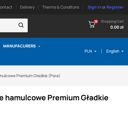
ontact
Delivery
Therms & Conditons
Sign in
or
Register
Shopping Cart
0
0.00 zł
MANUFACURERS
PLN
English
amulcowe Premium Gładkie (Para)
cze hamulcowe Premium Gładkie