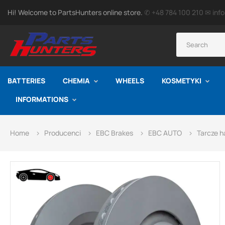
Hi! Welcome to PartsHunters online store.
✆ +48 784 100 210
✉ inf
BATTERIES
CHEMIA
WHEELS
KOSMETYKI
INFORMATIONS
Home
Producenci
EBC Brakes
EBC AUTO
Tarcze 