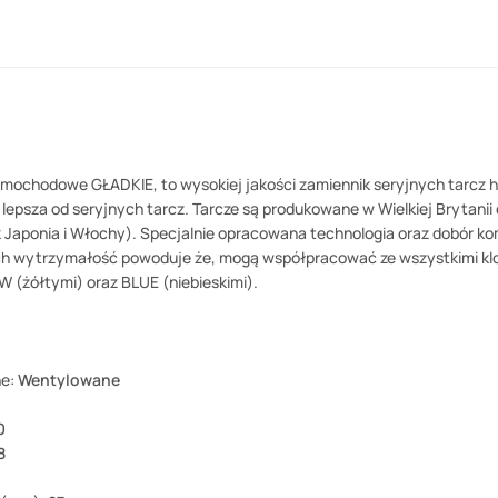
mochodowe GŁADKIE, to wysokiej jakości zamiennik seryjnych tarcz
lepsza od seryjnych tarcz. Tarcze są produkowane w Wielkiej Brytanii
jak Japonia i Włochy). Specjalnie opracowana technologia oraz dobór
ch wytrzymałość powoduje że, mogą współpracować ze wszystkimi klo
 (żółtymi) oraz BLUE (niebieskimi).
ne:
Wentylowane
0
8