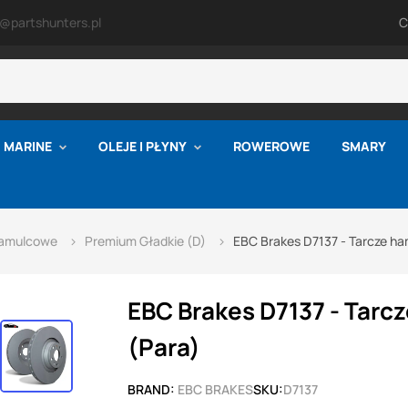
o@partshunters.pl
C
MARINE
OLEJE I PŁYNY
ROWEROWE
SMARY
hamulcowe
Premium Gładkie (D)
EBC Brakes D7137 - Tarcze h
EBC Brakes D7137 - Tar
(Para)
BRAND:
EBC BRAKES
SKU:
D7137