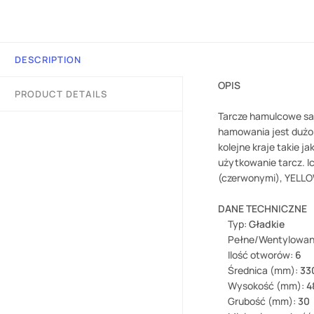
DESCRIPTION
OPIS
PRODUCT DETAILS
Tarcze hamulcowe sa
hamowania jest dużo 
kolejne kraje takie 
użytkowanie tarcz. I
(czerwonymi), YELLOW
DANE TECHNICZNE
Typ:
Gładkie
Pełne/Wentylowa
Ilość otworów:
6
Średnica (mm):
33
Wysokość (mm):
4
Grubość (mm):
30